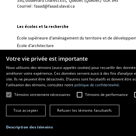
350, boulevard Charest Est, 
Québec (Québec)  G1K 3H5
Courriel :
faaad@faaad.ulaval.ca
Les écoles et la recherche
École supérieure d’aménagement du territoire et de développem
École d’architecture
École d’art
Votre vie privée est importante
École de design
Nous utilisons des témoins (aussi appelés
cookies
) pour recueillir des donné
Centre de recherche en aménagement et développement
améliorer votre expérience. Ces données servent aussi à des fins d’analyse e
site. Ils ne peuvent être désactivés. D’autres sont facultatifs et doivent être
l’utilisation des témoins, consultez notre
politique de confidentialité.
Témoins strictement nécessaires
Témoins de performance
Tout accepter
Refuser les témoins facultatifs
Description des témoins
© 2026 Université Laval
Tous droits réservés
Conditions générales d'utili