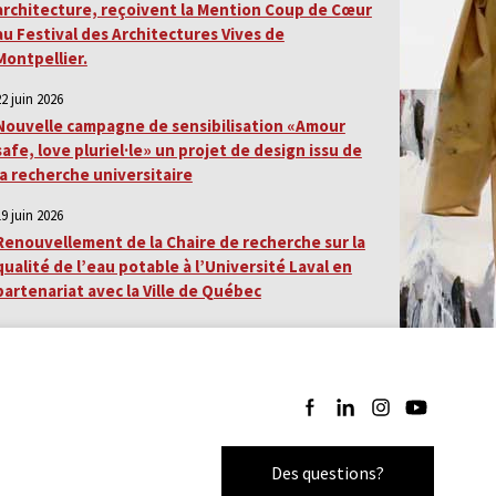
architecture, reçoivent la Mention Coup de Cœur
au Festival des Architectures Vives de
Montpellier.
22 juin 2026
Nouvelle campagne de sensibilisation «Amour
safe, love pluriel·le» un projet de design issu de
la recherche universitaire
19 juin 2026
Renouvellement de la Chaire de recherche sur la
qualité de l’eau potable à l’Université Laval en
partenariat avec la Ville de Québec
Suivez-nous sur Facebook
Suivez-nous sur LinkedI
Suivez-nous sur I
Suivez-nous 
Des questions?