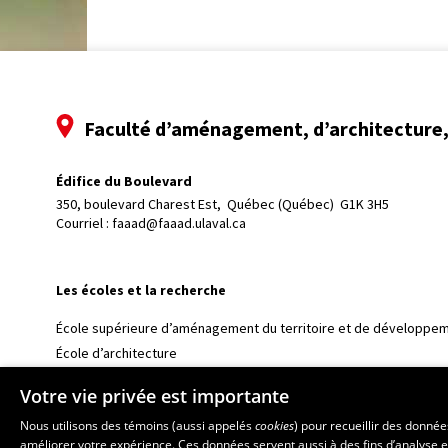
Faculté d’aménagement, d’architecture, 
Édifice du Boulevard
350, boulevard Charest Est, 
Québec (Québec)  G1K 3H5
Courriel :
faaad@faaad.ulaval.ca
Les écoles et la recherche
École supérieure d’aménagement du territoire et de développem
École d’architecture
École d’art
Votre vie privée est importante
École de design
Nous utilisons des témoins (aussi appelés
cookies
) pour recueillir des donné
Centre de recherche en aménagement et développement
améliorer votre expérience. Ces données servent aussi à des fins d’analyse e