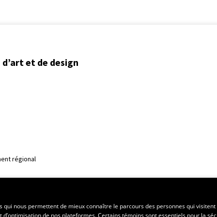
d’art et de design
ent régional
es qui nous permettent de mieux connaître le parcours des personnes qui visitent 
t d’optimisation de nos plateformes. Certains témoins sont essentiels pour la séc