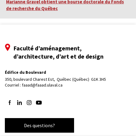
Marianne Gravel obtient une bourse doctorale du Fonds
de recherche du Québec
Faculté d’aménagement,
d’architecture, d’art et de design
Édifice du Boulevard
350, boulevard Charest Est, 
Québec (Québec)  G1K 3H5
Courriel :
faaad@faaad.ulaval.ca
Suivez-nous sur Facebook
Suivez-nous sur LinkedIn
Suivez-nous sur Instagram
Suivez-nous sur YouTube
Des questions?