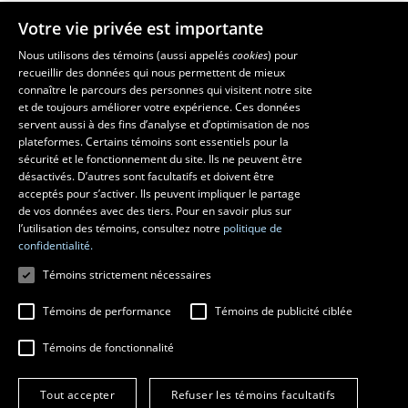
Votre vie privée est importante
Les écoles et la recherche
Nous utilisons des témoins (aussi appelés
cookies
) pour
recueillir des données qui nous permettent de mieux
École supérieure d’aménagement du territoire et de développement
connaître le parcours des personnes qui visitent notre site
régional
et de toujours améliorer votre expérience. Ces données
École d’architecture
servent aussi à des fins d’analyse et d’optimisation de nos
École d’art
plateformes. Certains témoins sont essentiels pour la
sécurité et le fonctionnement du site. Ils ne peuvent être
École de design
désactivés. D’autres sont facultatifs et doivent être
Centre de recherche en aménagement et développement
acceptés pour s’activer. Ils peuvent impliquer le partage
de vos données avec des tiers. Pour en savoir plus sur
l’utilisation des témoins, consultez notre
politique de
confidentialité.
Témoins strictement nécessaires
Témoins de performance
Témoins de publicité ciblée
Témoins de fonctionnalité
© 2026 Université Laval
Tous droits réservés
Tout accepter
Refuser les témoins facultatifs
Conditions générales d'utilisation