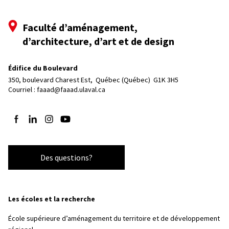
Faculté d’aménagement,
d’architecture, d’art et de design
Édifice du Boulevard
350, boulevard Charest Est, 
Québec (Québec)  G1K 3H5
Courriel :
faaad@faaad.ulaval.ca
Suivez-nous sur Facebook
Suivez-nous sur LinkedIn
Suivez-nous sur Instagram
Suivez-nous sur YouTube
Des questions?
Les écoles et la recherche
École supérieure d’aménagement du territoire et de développement