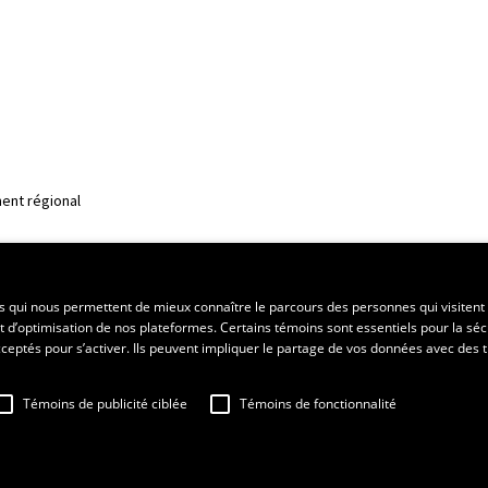
ent régional
es qui nous permettent de mieux connaître le parcours des personnes qui visitent 
t d’optimisation de nos plateformes. Certains témoins sont essentiels pour la séc
 acceptés pour s’activer. Ils peuvent impliquer le partage de vos données avec des t
Témoins de publicité ciblée
Témoins de fonctionnalité