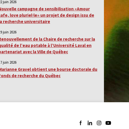
22 juin 2026
Nouvelle campagne de sensibilisation «Amour
safe, love pluriel·le» un projet de design issu de
la recherche universitaire
19 juin 2026
Renouvellement de la Chaire de recherche sur la
qualité de l’eau potable à l’Université Laval en
partenariat avec la Ville de Québec
17 juin 2026
Marianne Gravel obtient une bourse doctorale du
Fonds de recherche du Québec
Suivez-nous sur Facebook
Suivez-nous sur LinkedI
Suivez-nous sur I
Suivez-nous 