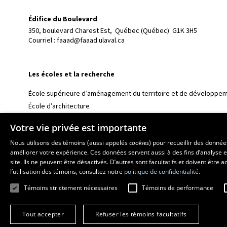
Édifice du Boulevard
350, boulevard Charest Est, 
Québec (Québec)  G1K 3H5
Courriel :
faaad@faaad.ulaval.ca
Les écoles et la recherche
École supérieure d’aménagement du territoire et de développem
École d’architecture
École d’art
Votre vie privée est importante
École de design
Nous utilisons des témoins (aussi appelés
cookies
) pour recueillir des donné
Centre de recherche en aménagement et développement
améliorer votre expérience. Ces données servent aussi à des fins d’analyse e
site. Ils ne peuvent être désactivés. D’autres sont facultatifs et doivent être
l’utilisation des témoins, consultez notre
politique de confidentialité.
Témoins strictement nécessaires
Témoins de performance
Tout accepter
Refuser les témoins facultatifs