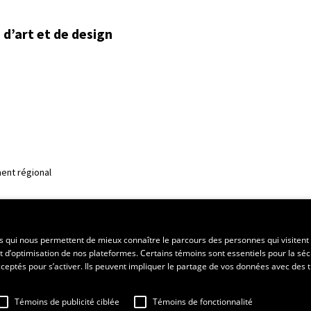
d’art et de design
ent régional
es qui nous permettent de mieux connaître le parcours des personnes qui visitent 
t d’optimisation de nos plateformes. Certains témoins sont essentiels pour la séc
 acceptés pour s’activer. Ils peuvent impliquer le partage de vos données avec des t
Témoins de publicité ciblée
Témoins de fonctionnalité