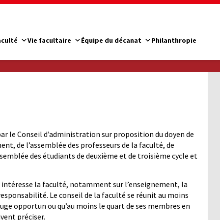
aculté
Vie facultaire
Équipe du décanat
Philanthropie
par le Conseil d’administration sur proposition du doyen de
ent, de l’assemblée des professeurs de la faculté, de
ssemblée des étudiants de deuxième et de troisième cycle et
ui intéresse la faculté, notamment sur l’enseignement, la
esponsabilité. Le conseil de la faculté se réunit au moins
e juge opportun ou qu’au moins le quart de ses membres en
ivent préciser.