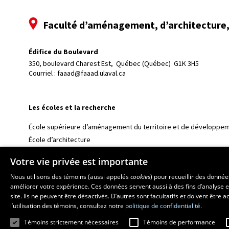
Faculté d’aménagement, d’architecture, 
Édifice du Boulevard
350, boulevard Charest Est, 
Québec (Québec)  G1K 3H5
Courriel :
faaad@faaad.ulaval.ca
Les écoles et la recherche
École supérieure d’aménagement du territoire et de développem
École d’architecture
École d’art
Votre vie privée est importante
École de design
Nous utilisons des témoins (aussi appelés
cookies
) pour recueillir des donné
Centre de recherche en aménagement et développement
améliorer votre expérience. Ces données servent aussi à des fins d’analyse e
site. Ils ne peuvent être désactivés. D’autres sont facultatifs et doivent être
l’utilisation des témoins, consultez notre
politique de confidentialité.
Témoins strictement nécessaires
Témoins de performance