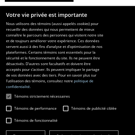
Votre vie privée est importante
Les écoles et la recherche
Nous utilisons des témoins (aussi appelés
cookies
) pour
recueillir des données qui nous permettent de mieux
École supérieure d’aménagement du territoire et de développement
connaître le parcours des personnes qui visitent notre site
régional
et de toujours améliorer votre expérience. Ces données
École d’architecture
servent aussi à des fins d’analyse et d’optimisation de nos
École d’art
plateformes. Certains témoins sont essentiels pour la
sécurité et le fonctionnement du site. Ils ne peuvent être
École de design
désactivés. D’autres sont facultatifs et doivent être
Centre de recherche en aménagement et développement
acceptés pour s’activer. Ils peuvent impliquer le partage
de vos données avec des tiers. Pour en savoir plus sur
l’utilisation des témoins, consultez notre
politique de
confidentialité.
Témoins strictement nécessaires
Témoins de performance
Témoins de publicité ciblée
Témoins de fonctionnalité
© 2026 Université Laval
Tous droits réservés