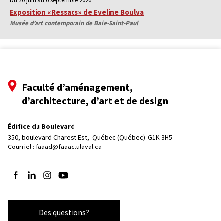
Du 20 juin au 6 septembre 2026
Exposition «Ressacs» de Eveline Boulva
Musée d’art contemporain de Baie-Saint-Paul
Faculté d’aménagement,
d’architecture, d’art et de design
Édifice du Boulevard
350, boulevard Charest Est, 
Québec (Québec)  G1K 3H5
Courriel :
faaad@faaad.ulaval.ca
Suivez-nous sur Facebook
Suivez-nous sur LinkedIn
Suivez-nous sur Instagram
Suivez-nous sur YouTube
Des questions?