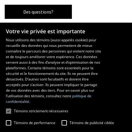
Des questions?
Votre vie privée est importante
Les écoles et la recherche
Nous utilisons des témoins (aussi appelés
cookies
) pour
recueillir des données qui nous permettent de mieux
École supérieure d’aménagement du territoire et de développement
connaître le parcours des personnes qui visitent notre site
régional
et de toujours améliorer votre expérience. Ces données
École d’architecture
servent aussi à des fins d’analyse et d’optimisation de nos
École d’art
plateformes. Certains témoins sont essentiels pour la
sécurité et le fonctionnement du site. Ils ne peuvent être
École de design
désactivés. D’autres sont facultatifs et doivent être
Centre de recherche en aménagement et développement
acceptés pour s’activer. Ils peuvent impliquer le partage
de vos données avec des tiers. Pour en savoir plus sur
l’utilisation des témoins, consultez notre
politique de
confidentialité.
Témoins strictement nécessaires
Témoins de performance
Témoins de publicité ciblée