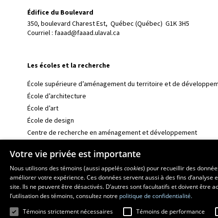
Édifice du Boulevard
350, boulevard Charest Est, 
Québec (Québec)  G1K 3H5
Courriel :
faaad@faaad.ulaval.ca
Les écoles et la recherche
École supérieure d’aménagement du territoire et de développem
École d’architecture
École d’art
École de design
Centre de recherche en aménagement et développement
Votre vie privée est importante
Nous utilisons des témoins (aussi appelés
cookies
) pour recueillir des donné
améliorer votre expérience. Ces données servent aussi à des fins d’analyse e
site. Ils ne peuvent être désactivés. D’autres sont facultatifs et doivent être
l’utilisation des témoins, consultez notre
politique de confidentialité.
Témoins strictement nécessaires
Témoins de performance