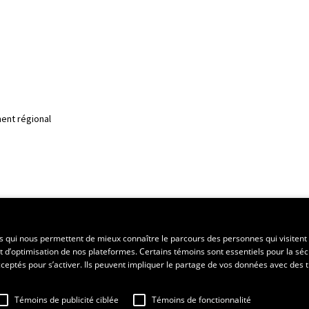
ent régional
es qui nous permettent de mieux connaître le parcours des personnes qui visitent 
t d’optimisation de nos plateformes. Certains témoins sont essentiels pour la séc
 acceptés pour s’activer. Ils peuvent impliquer le partage de vos données avec des t
Témoins de publicité ciblée
Témoins de fonctionnalité