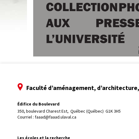
Faculté d’aménagement, d’architecture, 
Édifice du Boulevard
350, boulevard Charest Est, 
Québec (Québec)  G1K 3H5
Courriel :
faaad@faaad.ulaval.ca
Les écoles et la recherche