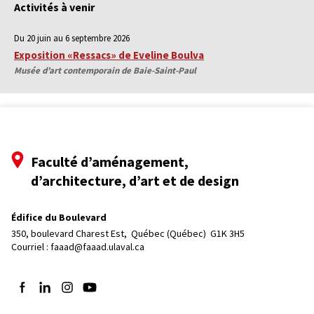
Activités à venir
Du 20 juin au 6 septembre 2026
Exposition «Ressacs» de Eveline Boulva
Musée d’art contemporain de Baie-Saint-Paul
Faculté d’aménagement,
d’architecture, d’art et de design
Édifice du Boulevard
350, boulevard Charest Est, 
Québec (Québec)  G1K 3H5
Courriel :
faaad@faaad.ulaval.ca
Suivez-nous sur Facebook
Suivez-nous sur LinkedIn
Suivez-nous sur Instagram
Suivez-nous sur YouTube