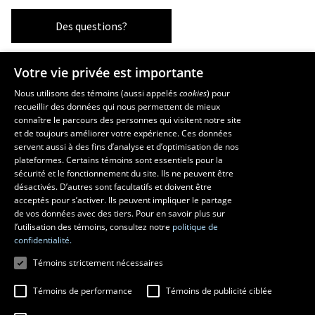
Des questions?
Votre vie privée est importante
Les écoles et la recherche
Nous utilisons des témoins (aussi appelés
cookies
) pour
recueillir des données qui nous permettent de mieux
École supérieure d’aménagement du territoire et de développement
connaître le parcours des personnes qui visitent notre site
régional
et de toujours améliorer votre expérience. Ces données
École d’architecture
servent aussi à des fins d’analyse et d’optimisation de nos
École d’art
plateformes. Certains témoins sont essentiels pour la
sécurité et le fonctionnement du site. Ils ne peuvent être
École de design
désactivés. D’autres sont facultatifs et doivent être
Centre de recherche en aménagement et développement
acceptés pour s’activer. Ils peuvent impliquer le partage
de vos données avec des tiers. Pour en savoir plus sur
l’utilisation des témoins, consultez notre
politique de
confidentialité.
Témoins strictement nécessaires
Témoins de performance
Témoins de publicité ciblée