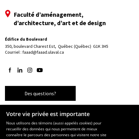
Faculté d’aménagement,
d’architecture, d’art et de design
Édifice du Boulevard
350, boulevard Charest Est, 
Québec (Québec)  G1K 3H5
Courriel :
faaad@faaad.ulaval.ca
Suivez-nous sur Facebook
Suivez-nous sur LinkedIn
Suivez-nous sur Instagram
Suivez-nous sur YouTube
Des questions?
Votre vie privée est importante
Les écoles et la recherche
Nous utilisons des témoins (aussi appelés
cookies
) pour
recueillir des données qui nous permettent de mieux
École supérieure d’aménagement du territoire et de développement
connaître le parcours des personnes qui visitent notre site
régional