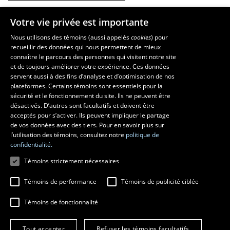
Votre vie privée est importante
Les écoles et la recherche
Nous utilisons des témoins (aussi appelés
cookies
) pour
recueillir des données qui nous permettent de mieux
École supérieure d’aménagement du territoire et de développement
connaître le parcours des personnes qui visitent notre site
régional
et de toujours améliorer votre expérience. Ces données
École d’architecture
servent aussi à des fins d’analyse et d’optimisation de nos
École d’art
plateformes. Certains témoins sont essentiels pour la
sécurité et le fonctionnement du site. Ils ne peuvent être
École de design
désactivés. D’autres sont facultatifs et doivent être
Centre de recherche en aménagement et développement
acceptés pour s’activer. Ils peuvent impliquer le partage
de vos données avec des tiers. Pour en savoir plus sur
l’utilisation des témoins, consultez notre
politique de
confidentialité.
Témoins strictement nécessaires
Témoins de performance
Témoins de publicité ciblée
Témoins de fonctionnalité
© 2026 Université Laval
Tous droits réservés
Tout accepter
Refuser les témoins facultatifs