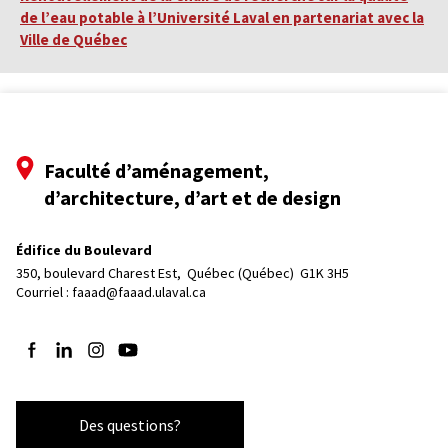
de l’eau potable à l’Université Laval en partenariat avec la
Ville de Québec
Faculté d’aménagement,
d’architecture, d’art et de design
Édifice du Boulevard
350, boulevard Charest Est, 
Québec (Québec)  G1K 3H5
Courriel :
faaad@faaad.ulaval.ca
Suivez-nous sur Facebook
Suivez-nous sur LinkedIn
Suivez-nous sur Instagram
Suivez-nous sur YouTube
Des questions?