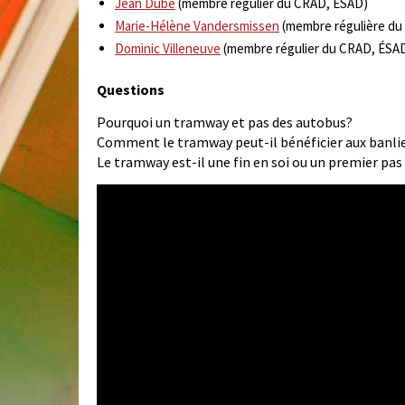
Jean Dubé
(membre régulier du CRAD, ÉSAD)
Marie-Hélène Vandersmissen
(membre régulière du
Dominic Villeneuve
(membre régulier du CRAD, ÉSA
Questions
Pourquoi un tramway et pas des autobus?
Comment le tramway peut-il bénéficier aux banli
Le tramway est-il une fin en soi ou un premier pas