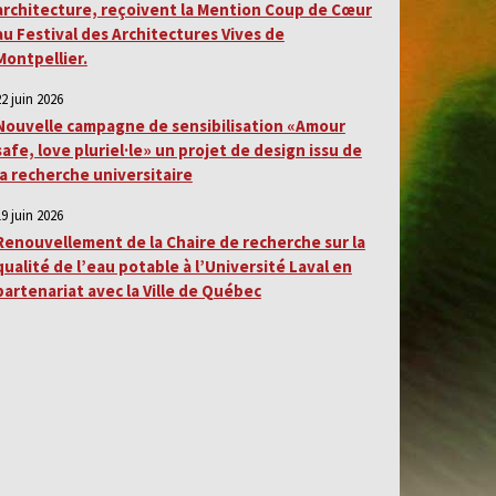
architecture, reçoivent la Mention Coup de Cœur
au Festival des Architectures Vives de
Montpellier.
22 juin 2026
Nouvelle campagne de sensibilisation «Amour
safe, love pluriel·le» un projet de design issu de
la recherche universitaire
19 juin 2026
Renouvellement de la Chaire de recherche sur la
qualité de l’eau potable à l’Université Laval en
partenariat avec la Ville de Québec