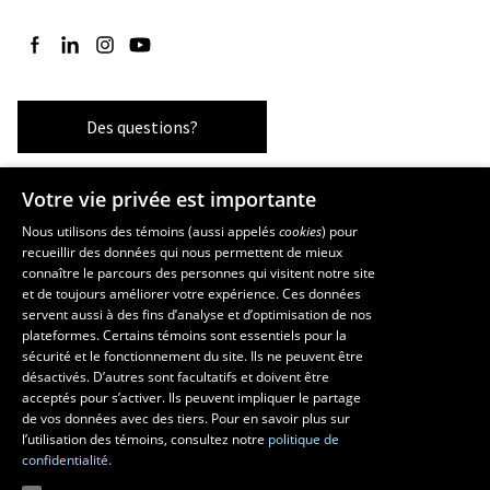
Suivez-nous sur Facebook
Suivez-nous sur LinkedIn
Suivez-nous sur Instagram
Suivez-nous sur YouTube
Des questions?
Votre vie privée est importante
Les écoles et la recherche
Nous utilisons des témoins (aussi appelés
cookies
) pour
recueillir des données qui nous permettent de mieux
École supérieure d’aménagement du territoire et de développement
connaître le parcours des personnes qui visitent notre site
régional
et de toujours améliorer votre expérience. Ces données
École d’architecture
servent aussi à des fins d’analyse et d’optimisation de nos
École d’art
plateformes. Certains témoins sont essentiels pour la
sécurité et le fonctionnement du site. Ils ne peuvent être
École de design
désactivés. D’autres sont facultatifs et doivent être
Centre de recherche en aménagement et développement
acceptés pour s’activer. Ils peuvent impliquer le partage
de vos données avec des tiers. Pour en savoir plus sur
l’utilisation des témoins, consultez notre
politique de
confidentialité.