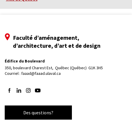
Faculté d’aménagement,
d’architecture, d’art et de design
Édifice du Boulevard
350, boulevard Charest Est, 
Québec (Québec)  G1K 3H5
Courriel :
faaad@faaad.ulaval.ca
Suivez-nous sur Facebook
Suivez-nous sur LinkedIn
Suivez-nous sur Instagram
Suivez-nous sur YouTube
Des questions?