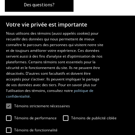
Des questions?
Votre vie privée est importante
Les écoles et la recherche
Nous utilisons des témoins (aussi appelés
cookies
) pour
recueillir des données qui nous permettent de mieux
École supérieure d’aménagement du territoire et de développement
connaître le parcours des personnes qui visitent notre site
régional
et de toujours améliorer votre expérience. Ces données
École d’architecture
servent aussi à des fins d’analyse et d’optimisation de nos
École d’art
plateformes. Certains témoins sont essentiels pour la
sécurité et le fonctionnement du site. Ils ne peuvent être
École de design
désactivés. D’autres sont facultatifs et doivent être
Centre de recherche en aménagement et développement
acceptés pour s’activer. Ils peuvent impliquer le partage
de vos données avec des tiers. Pour en savoir plus sur
l’utilisation des témoins, consultez notre
politique de
confidentialité.
Témoins strictement nécessaires
Témoins de performance
Témoins de publicité ciblée
Témoins de fonctionnalité