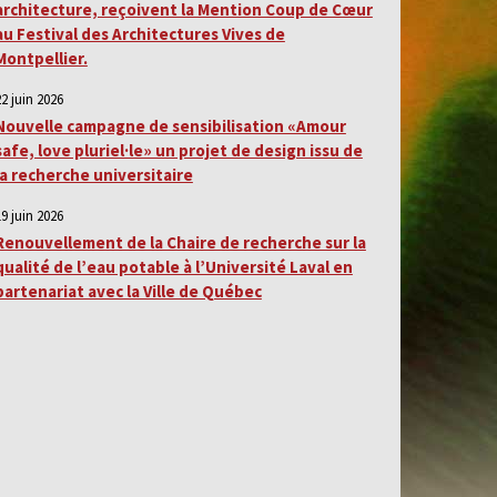
architecture, reçoivent la Mention Coup de Cœur
au Festival des Architectures Vives de
Montpellier.
22 juin 2026
Nouvelle campagne de sensibilisation «Amour
safe, love pluriel·le» un projet de design issu de
la recherche universitaire
19 juin 2026
Renouvellement de la Chaire de recherche sur la
qualité de l’eau potable à l’Université Laval en
partenariat avec la Ville de Québec