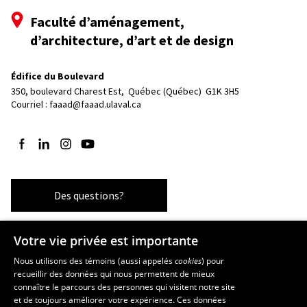
Faculté d’aménagement,
d’architecture, d’art et de design
Édifice du Boulevard
350, boulevard Charest Est, 
Québec (Québec)  G1K 3H5
Courriel :
faaad@faaad.ulaval.ca
Suivez-nous sur Facebook
Suivez-nous sur LinkedIn
Suivez-nous sur Instagram
Suivez-nous sur YouTube
Des questions?
Votre vie privée est importante
Les écoles et la recherche
Nous utilisons des témoins (aussi appelés
cookies
) pour
recueillir des données qui nous permettent de mieux
École supérieure d’aménagement du territoire et de développement
connaître le parcours des personnes qui visitent notre site
régional
et de toujours améliorer votre expérience. Ces données