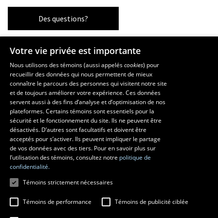
Des questions?
Votre vie privée est importante
Les écoles et la recherche
Nous utilisons des témoins (aussi appelés
cookies
) pour
recueillir des données qui nous permettent de mieux
École supérieure d’aménagement du territoire et de développement
connaître le parcours des personnes qui visitent notre site
régional
et de toujours améliorer votre expérience. Ces données
École d’architecture
servent aussi à des fins d’analyse et d’optimisation de nos
École d’art
plateformes. Certains témoins sont essentiels pour la
sécurité et le fonctionnement du site. Ils ne peuvent être
École de design
désactivés. D’autres sont facultatifs et doivent être
Centre de recherche en aménagement et développement
acceptés pour s’activer. Ils peuvent impliquer le partage
de vos données avec des tiers. Pour en savoir plus sur
l’utilisation des témoins, consultez notre
politique de
confidentialité.
Témoins strictement nécessaires
Témoins de performance
Témoins de publicité ciblée