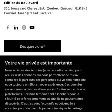
Édifice du Boulevard
350, boulevard Charest Est, 
Québec (Québec)  G1K 3H5
Courriel :
faaad@faaad.ulaval.ca
Suivez-nous sur Facebook
Suivez-nous sur LinkedIn
Suivez-nous sur Instagram
Suivez-nous sur YouTube
Des questions?
Votre vie privée est importante
Les écoles et la recherche
Nous utilisons des témoins (aussi appelés
cookies
) pour
recueillir des données qui nous permettent de mieux
École supérieure d’aménagement du territoire et de développement
connaître le parcours des personnes qui visitent notre site
régional
et de toujours améliorer votre expérience. Ces données
École d’architecture
servent aussi à des fins d’analyse et d’optimisation de nos
plateformes. Certains témoins sont essentiels pour la
École d’art
sécurité et le fonctionnement du site. Ils ne peuvent être
École de design
désactivés. D’autres sont facultatifs et doivent être
Centre de recherche en aménagement et développement
acceptés pour s’activer. Ils peuvent impliquer le partage