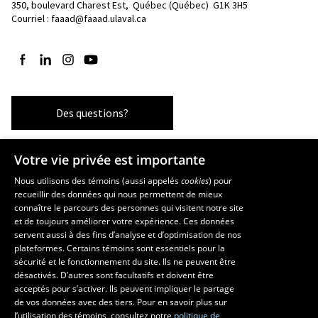
350, boulevard Charest Est, 
Québec (Québec)  G1K 3H5
Courriel :
faaad@faaad.ulaval.ca
Suivez-nous sur Facebook
Suivez-nous sur LinkedIn
Suivez-nous sur Instagram
Suivez-nous sur YouTube
Des questions?
Votre vie privée est importante
Les écoles et la recherche
Nous utilisons des témoins (aussi appelés
cookies
) pour
recueillir des données qui nous permettent de mieux
École supérieure d’aménagement du territoire et de développement
connaître le parcours des personnes qui visitent notre site
régional
et de toujours améliorer votre expérience. Ces données
École d’architecture
servent aussi à des fins d’analyse et d’optimisation de nos
École d’art
plateformes. Certains témoins sont essentiels pour la
sécurité et le fonctionnement du site. Ils ne peuvent être
École de design
désactivés. D’autres sont facultatifs et doivent être
Centre de recherche en aménagement et développement
acceptés pour s’activer. Ils peuvent impliquer le partage
de vos données avec des tiers. Pour en savoir plus sur
l’utilisation des témoins, consultez notre
politique de