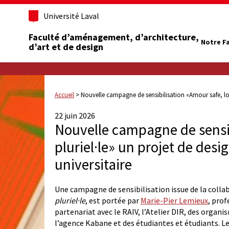
Université Laval
Faculté d’aménagement, d’architecture,
Notre F
d’art et de design
Accueil
>
Nouvelle campagne de sensibilisation «Amour safe, lov
22 juin 2026
Nouvelle campagne de sensib
pluriel·le» un projet de desi
universitaire
Une campagne de sensibilisation issue de la colla
pluriel·le
, est portée par
Marie-Pier Lemieux
, prof
partenariat avec le RAIV, l’Atelier DIR, des orga
l’agence Kabane et des étudiantes et étudiants. Le